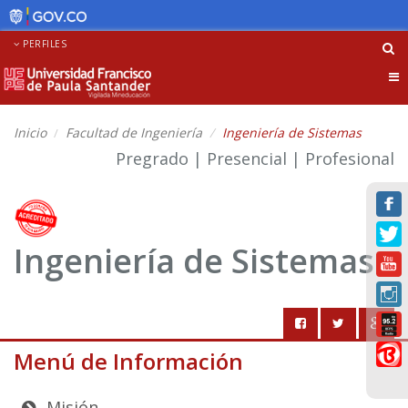
PERFILES
Tog
nav
Inicio
Facultad de Ingeniería
Ingeniería de Sistemas
Pregrado | Presencial | Profesional
Ingeniería de Sistemas
Menú de Información
Misión