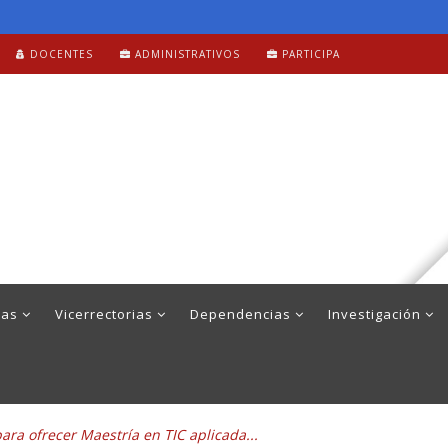
DOCENTES
ADMINISTRATIVOS
PARTICIPA
mas
Vicerrectorias
Dependencias
Investigación
para ofrecer Maestría en TIC aplicada...