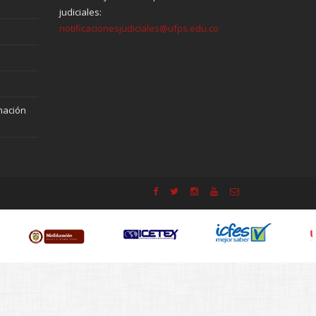
judiciales:
notificacionesjudiciales@ufps.edu.co
mación