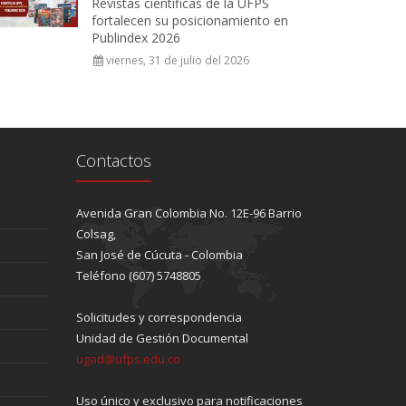
Revistas científicas de la UFPS
fortalecen su posicionamiento en
Publindex 2026
viernes, 31 de julio del 2026
Contactos
Avenida Gran Colombia No. 12E-96 Barrio
Colsag,
San José de Cúcuta - Colombia
Teléfono (607) 5748805
Solicitudes y correspondencia
Unidad de Gestión Documental
ugad@ufps.edu.co
Uso único y exclusivo para notificaciones