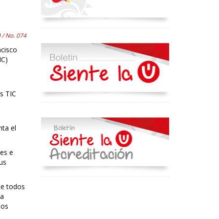
 / No. 074
ncisco
IC)
as TIC
ta el
es e
us
de todos
ta
nos