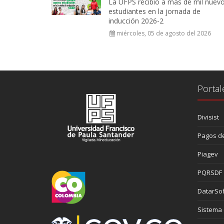
La UFPS recibió a más de mil nuev
estudiantes en la jornada de
inducción 2026-2
miércoles, 05 de agosto del 2026
Portal
Divisist
Pagos de
Piagev
PQRSDF
DatarSof
Sistema