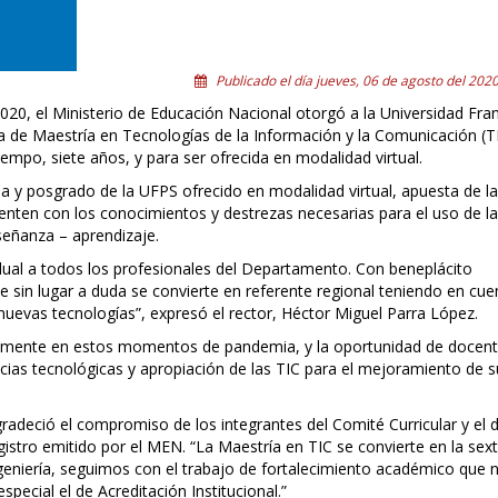
Publicado el día jueves, 06 de agosto del 2020
20, el Ministerio de Educación Nacional otorgó a la Universidad Fra
ma de Maestría en Tecnologías de la Información y la Comunicación (T
empo, siete años, y para ser ofrecida en modalidad virtual.
a y posgrado de la UFPS ofrecido en modalidad virtual, apuesta de la
uenten con los conocimientos y destrezas necesarias para el uso de l
eñanza – aprendizaje.
ual a todos los profesionales del Departamento. Con beneplácito
sin lugar a duda se convierte en referente regional teniendo en cuen
nuevas tecnologías”, expresó el rector, Héctor Miguel Parra López.
stamente en estos momentos de pandemia, y la oportunidad de docent
ncias tecnológicas y apropiación de las TIC para el mejoramiento de s
gradeció el compromiso de los integrantes del Comité Curricular y el 
egistro emitido por el MEN. “La Maestría en TIC se convierte en la sex
ngeniería, seguimos con el trabajo de fortalecimiento académico que 
especial el de Acreditación Institucional.”