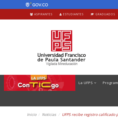
ASPIRANTES
ESTUDIANTES
GRADUADOS
La UFPS
Progra
Inicio
Noticias
UFPS recibe registro calificado 