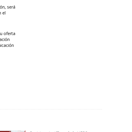
ón, será
 el
su oferta
lación
nicación