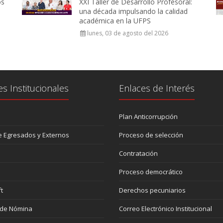
os
XXI Taller de Desarrollo Profesoral:
una década impulsando la calidad
académica en la UFPS
lunes, 03 de agosto del 2026
es Institucionales
Enlaces de Interés
Plan Anticorrupción
 Egresados y Externos
Proceso de selección
Contratación
Proceso democrático
t
Derechos pecuniarios
 de Nómina
Correo Electrónico Institucional