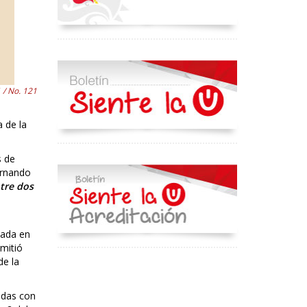
 / No. 121
 de la
s de
ernando
tre dos
zada en
mitió
de la
adas con