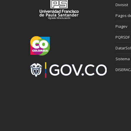
Divisist
Pagos de
Piagev
PQRSDF
DatarSof
Sistema
DISERAC