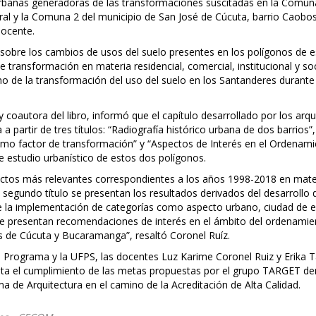
s urbanas generadoras de las transformaciones suscitadas en la Comun
ral y la Comuna 2 del municipio de San José de Cúcuta, barrio Caobos
docente.
n sobre los cambios de usos del suelo presentes en los polígonos de e
 transformación en materia residencial, comercial, institucional y soc
ano de la transformación del uso del suelo en los Santanderes durante
coautora del libro, informó que el capítulo desarrollado por los arqu
a partir de tres títulos: “Radiografía histórico urbana de dos barrios”,
omo factor de transformación” y “Aspectos de Interés en el Ordenam
de estudio urbanístico de estos dos polígonos.
spectos más relevantes correspondientes a los años 1998-2018 en mate
l segundo título se presentan los resultados derivados del desarrollo
e la implementación de categorías como aspecto urbano, ciudad de e
 se presentan recomendaciones de interés en el ámbito del ordenamie
des de Cúcuta y Bucaramanga”, resaltó Coronel Ruíz.
el Programa y la UFPS, las docentes Luz Karime Coronel Ruiz y Erika T
nta el cumplimiento de las metas propuestas por el grupo TARGET de
a de Arquitectura en el camino de la Acreditación de Alta Calidad.