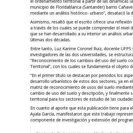
el ordenamiento territorial a partir de las dinámica
municipio de Floridablanca (Santander) barrio Cañave
mediante un análisis histórico- urbano”, desatacó la 
Asimismo, resaltó que el escrito ofrece una reflexió
a través de los cuales se puede comprender el nivel de
que se han desarrollado a su interior un análisis urb
últimas dos décadas.
Entre tanto, Luz Karime Coronel Ruiz, docente UFPS y 
investigadores de las dos universidades, se estructura 
“Reconocimiento de los cambios del uso del suelo c
Territorial”, con los cuales se fundamenta el objeto 
“En el primer título se destacan por periodos los a
desarrollo urbanístico de estos dos sectores, ya en e
matriz de reconocimiento de usos del suelo mediant
cambio de uso del suelo y descripción, y finalmente
territorial para los sectores de estudio de las ciuda
En cuanto al aporte que esta publicación tiene para 
Ayala García, manifestaron que este trabajo represe
componente de investigación y extensión del program