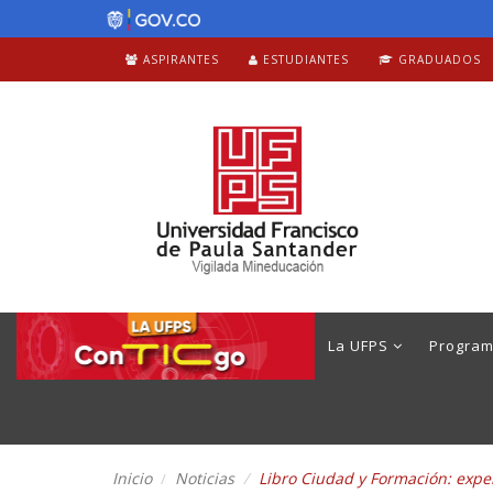
ASPIRANTES
ESTUDIANTES
GRADUADOS
La UFPS
Progra
Inicio
Noticias
Libro Ciudad y Formación: exper