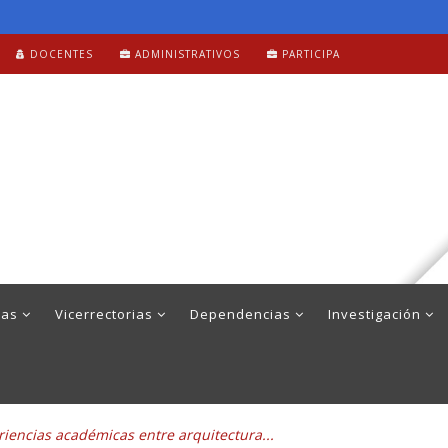
DOCENTES
ADMINISTRATIVOS
PARTICIPA
mas
Vicerrectorias
Dependencias
Investigación
iencias académicas entre arquitectura...