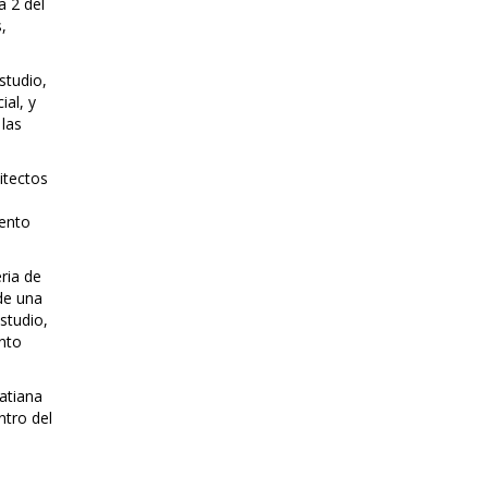
a 2 del
,
studio,
ial, y
 las
itectos
iento
ria de
 de una
studio,
nto
atiana
ntro del