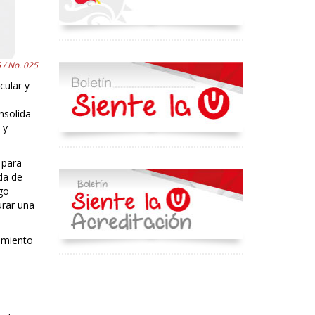
 / No. 025
cular y
nsolida
 y
 para
da de
go
urar una
imiento
o