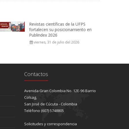
Revistas científicas de la UFPS
fortalecen su posicionamiento en
Publindex 2026
viernes, 31 de julio del 2026
Contactos
Avenida Gran Colombia No. 12E-96 Barrio
Colsag,
San José de Cúcuta - Colombia
Teléfono (607) 5748805
Solicitudes y correspondencia