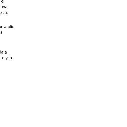
 el
 una
pacto
ortafolio
ia
da a
to y la