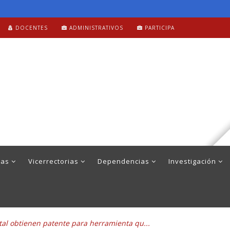
DOCENTES
ADMINISTRATIVOS
PARTICIPA
mas
Vicerrectorias
Dependencias
Investigación
al obtienen patente para herramienta qu...