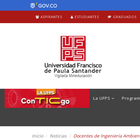
ASPIRANTES
ESTUDIANTES
GRADUADOS
La UFPS
Progra
Inicio
Noticias
Docentes de Ingeniería Ambient