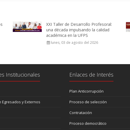
os
XXI Taller de Desarrollo Profesoral:
una década impulsando la calidad
académica en la UFPS
lunes, 03 de agosto del 2026
es Institucionales
Enlaces de Interés
Plan Anticorrupción
 Egresados y Externos
Proceso de selección
Contratación
Proceso democrático