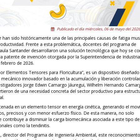
Publicado el día miércoles, 06 de mayo del 2026
tor han sido históricamente una de las principales causas de fatiga mus
productividad. Frente a esta problemática, docentes del programa de
Paula Santander desarrollaron una solución tecnológica que hoy se co
va patente de invención otorgada por la Superintendencia de Industria
 febrero de 2026.
por Elementos Tensores para Floricultura”, es un dispositivo diseñado
 mecánico innovador basado en la acumulación y liberación controla
 investigadores Jorge Edwin Camargo Jáuregui, Wilhelm Hernando Camar
artieron de una necesidad concreta del sector productivo para estruct
l.
cenada en un elemento tensor en energía cinética, generando el mov
dos, precisos y con menor esfuerzo físico. De esta manera, no solo
ue contribuye a disminuir la carga biomecánica asociada a este tipo de
onales como la tendinitis.
director del Programa de Ingeniería Ambiental, este reconocimient