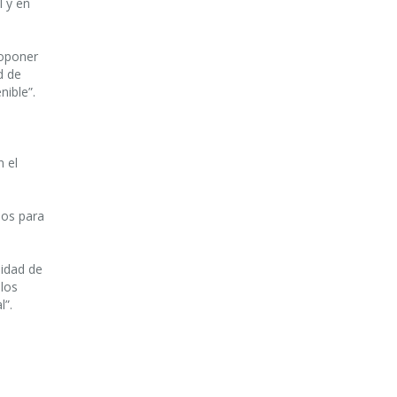
l y en
roponer
d de
nible”.
n el
ios para
idad de
 los
l”.