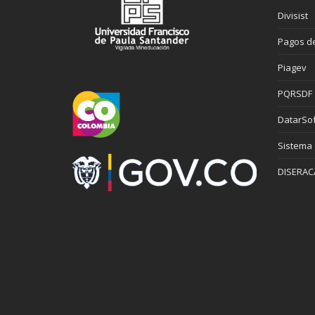
Divisist
Pagos de
Piagev
PQRSDF
DatarSof
Sistema
DISERAC