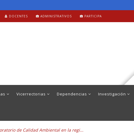
DOCENTES
ADMINISTRATIVOS
PARTICIPA
mas
Vicerrectorias
Dependencias
Investigación
ratorio de Calidad Ambiental en la regi...