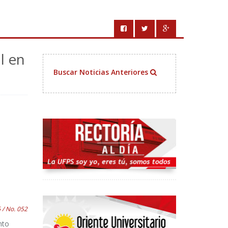
l en
Buscar Noticias Anteriores
 / No. 052
nto