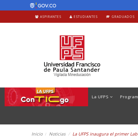
ASPIRANTES
ESTUDIANTES
GRADUADOS
La UFPS
Progra
Inicio
Noticias
La UFPS inaugura el primer Labo