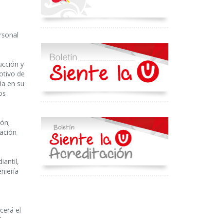
rsonal
ucción y
otivo de
ia en su
os
ón;
vación
iantil,
niería
cerá el