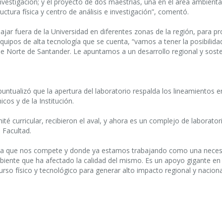
vestigación; y el proyecto de dos maestrías, una en el área ambienta
uctura física y centro de análisis e investigación”, comentó.
ajar fuera de la Universidad en diferentes zonas de la región, para p
equipos de alta tecnología que se cuenta, “vamos a tener la posibilida
 de Norte de Santander. Le apuntamos a un desarrollo regional y soste
ntualizó que la apertura del laboratorio respalda los lineamientos e
os y de la Institución.
té curricular, recibieron el aval, y ahora es un complejo de laborator
a Facultad.
área que nos compete y donde ya estamos trabajando como una neces
mbiente que ha afectado la calidad del mismo. Es un apoyo gigante en
so físico y tecnológico para generar alto impacto regional y naciona