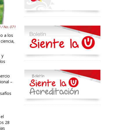
 / No. 071
o a los
ciencia,
 y
los
mercio
ional –
safíos
el
los 28
ias