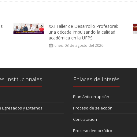
os
XXI Taller de Desarrollo Profesoral:
una década impulsando la calidad
académica en la UFPS
lunes, 03 de agosto del 2026
es Institucionales
Enlaces de Interés
Plan Anticorrupción
 Egresados y Externos
Proceso de selección
Contratación
Proceso democrático