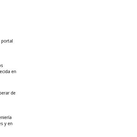
 portal
os
lecida en
perar de
eniería
es y en