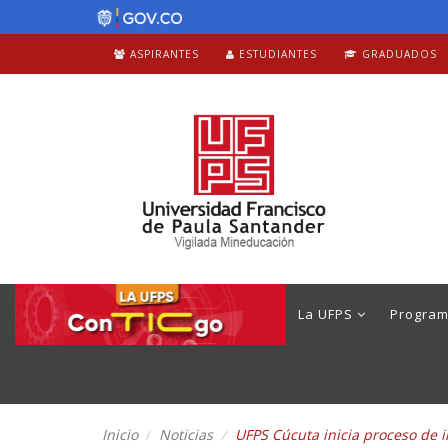
ASPIRANTES
ESTUDIANTES
GRADUADOS
La UFPS
Progra
Inicio
Noticias
UFPS Cúcuta inicia proceso de i