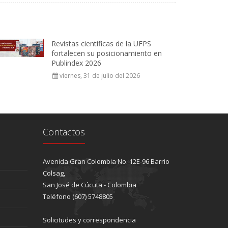
Revistas científicas de la UFPS
fortalecen su posicionamiento en
Publindex 2026
viernes, 31 de julio del 2026
Contactos
Avenida Gran Colombia No. 12E-96 Barrio
Colsag,
San José de Cúcuta - Colombia
Teléfono (607) 5748805
Solicitudes y correspondencia