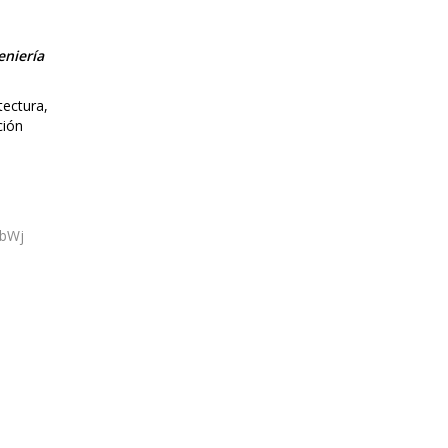
eniería
tectura,
ción
XbWj