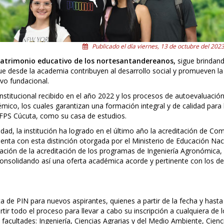
Publicado el día viernes, 13 de octubre del 2023
atrimonio educativo de los nortesantandereanos,
sigue brindand
ue desde la academia contribuyen al desarrollo social y promueven la 
ivo fundacional.
 institucional recibido en el año 2022 y los procesos de autoevaluación
ico, los cuales garantizan una formación integral y de calidad para 
UFPS Cúcuta, como su casa de estudios.
idad, la institución ha logrado en el último año la acreditación de Co
uenta con esta distinción otorgada por el Ministerio de Educación Nac
ción de la acreditación de los programas de Ingeniería Agronómica,
consolidando así una oferta académica acorde y pertinente con los de
 de PIN para nuevos aspirantes, quienes a partir de la fecha y hasta 
tir todo el proceso para llevar a cabo su inscripción a cualquiera de 
acultades: Ingeniería, Ciencias Agrarias y del Medio Ambiente, Cienc