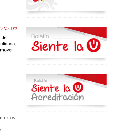
 / No. 130
 del
lidaria,
romover
ontextos
a