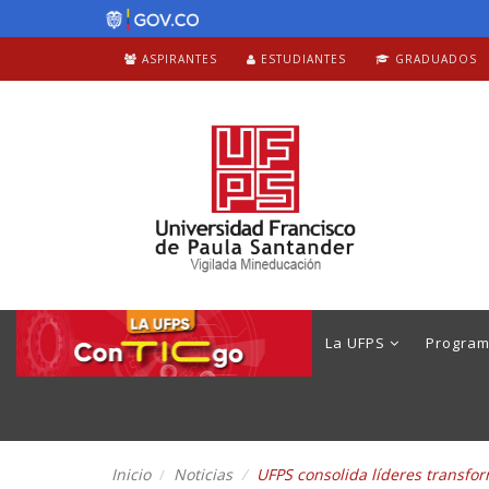
ASPIRANTES
ESTUDIANTES
GRADUADOS
La UFPS
Progra
Inicio
Noticias
UFPS consolida líderes transfor