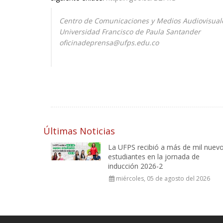
Centro de Comunicaciones y Medios Audiovisua
Universidad Francisco de Paula Santander
oficinadeprensa@ufps.edu.co
Últimas Noticias
La UFPS recibió a más de mil nuev
estudiantes en la jornada de
inducción 2026-2
miércoles, 05 de agosto del 2026