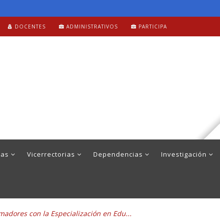
DOCENTES
ADMINISTRATIVOS
PARTICIPA
mas
Vicerrectorias
Dependencias
Investigación
madores con la Especialización en Edu...