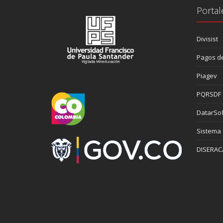
Portal
Divisist
Pagos de
Piagev
PQRSDF
DatarSof
Sistema
DISERAC