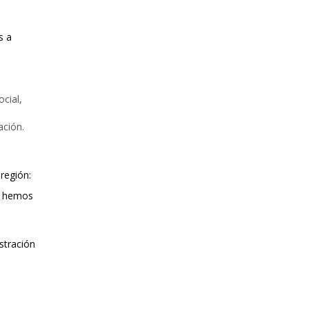
s a
cial,
ación.
 región:
da hemos
stración
l