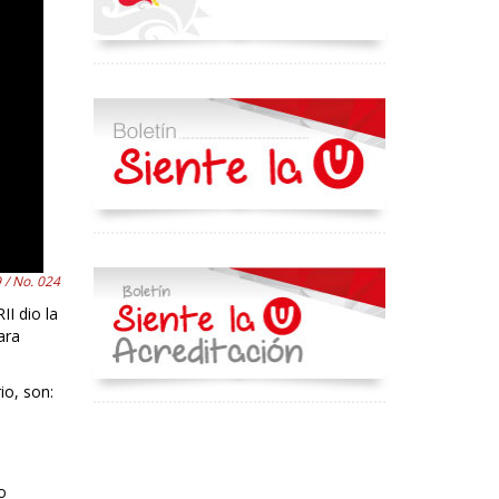
 / No. 024
II dio la
ara
io, son:
o