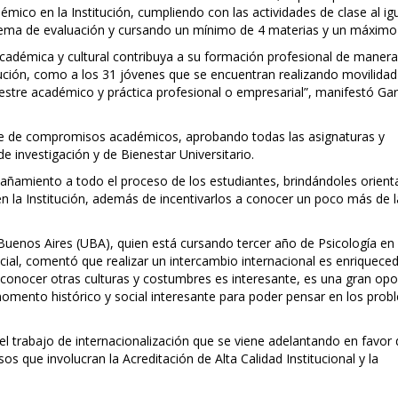
co en la Institución, cumpliendo con las actividades de clase al ig
stema de evaluación y cursando un mínimo de 4 materias y un máximo
adémica y cultural contribuya a su formación profesional de manera
itución, como a los 31 jóvenes que se encuentran realizando movilidad
estre académico y práctica profesional o empresarial”, manifestó Gar
e de compromisos académicos, aprobando todas las asignaturas y
de investigación y de Bienestar Universitario.
ñamiento a todo el proceso de los estudiantes, brindándoles orient
en la Institución, además de incentivarlos a conocer un poco más de l
 Buenos Aires (UBA), quien está cursando tercer año de Psicología en
cial, comentó que realizar un intercambio internacional es enriquece
conocer otras culturas y costumbres es interesante, es una gran opo
momento histórico y social interesante para poder pensar en los pro
a el trabajo de internacionalización que se viene adelantando en favor
s que involucran la Acreditación de Alta Calidad Institucional y la