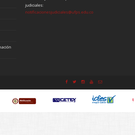
judiciales:
notificacionesjudiciales@ufps.edu.co
mación