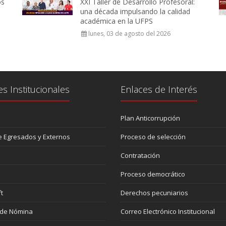
os
XXI Taller de Desarrollo Profesoral:
una década impulsando la calidad
académica en la UFPS
lunes, 03 de agosto del 2026
es Institucionales
Enlaces de Interés
Plan Anticorrupción
 Egresados y Externos
Proceso de selección
Contratación
Proceso democrático
t
Derechos pecuniarios
 de Nómina
Correo Electrónico Institucional