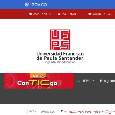
ASPIRANTES
ESTUDIANTES
GRADUADOS
La UFPS
Progra
Inicio
Noticias
5 estudiantes extranjeros llega