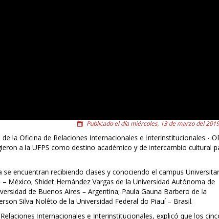
Publicado el día miércoles, 13 de marzo del 2019
e la Oficina de Relaciones Internacionales e Interinstitucionales - OR
ligieron a la UFPS como destino académico y de intercambio cultural p
a se encuentran recibiendo clases y conociendo el campus Universitar
ma – México; Shidet Hernández Vargas de la Universidad Autónoma de
iversidad de Buenos Aires – Argentina; Paula Gauna Barbero de la
rson Silva Nolêto de la Universidad Federal do Piauí – Brasil.
 Relaciones Internacionales e Interinstitucionales, explicó que los cinc