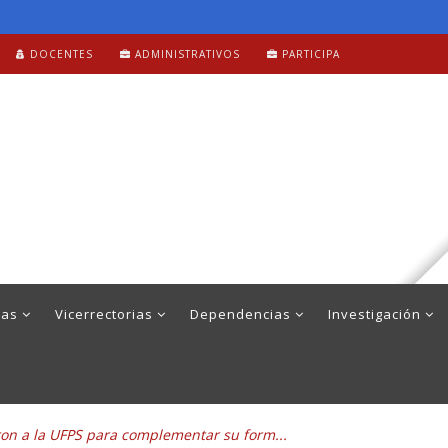
DOCENTES
ADMINISTRATIVOS
PARTICIPA
mas
Vicerrectorias
Dependencias
Investigación
ron a la UFPS para complementar su form...