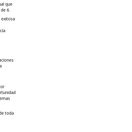
ual que
 de 6.
 exitosa
cía
aciones
a
dor
rtunidad
blemas
 de toda