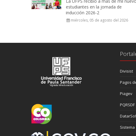
La UFPS recibió a más de mil nuev
estudiantes en la jornada de
inducción 2026-2
miércoles, 05 de agosto del 2026
Portal
Divisist
Pagos de
Piagev
PQRSDF
DatarSof
Sistema