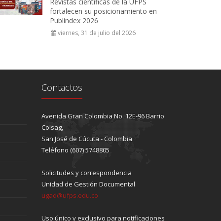
Revistas científicas de la UFPS
fortalecen su posicionamiento en
Publindex 2026
viernes, 31 de julio del 2026
Contactos
Avenida Gran Colombia No. 12E-96 Barrio
Colsag,
San José de Cúcuta - Colombia
Teléfono (607) 5748805
Solicitudes y correspondencia
Unidad de Gestión Documental
ugad@ufps.edu.co
Uso único y exclusivo para notificaciones