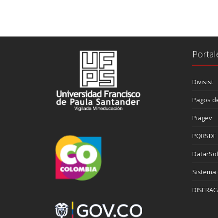
Portal
Divisist
Pagos de
Piagev
PQRSDF
DatarSof
Sistema
DISERAC