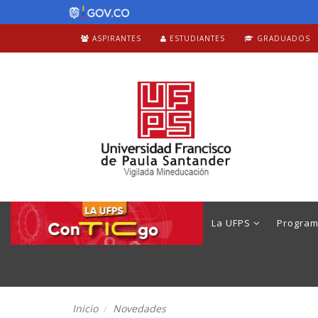
ASPIRANTES
ESTUDIANTES
GRADUADOS
La UFPS
Progra
Inicio
Novedades