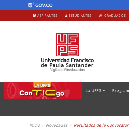
ASPIRANTES
ESTUDIANTES
GRADUADOS
La UFPS
Progra
Inicio
Novedades
Resultados de la Convocator