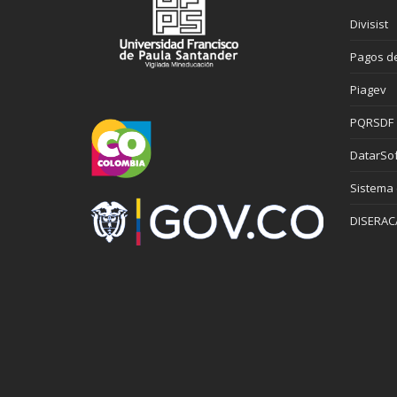
Divisist
Pagos de
Piagev
PQRSDF
DatarSof
Sistema
DISERAC