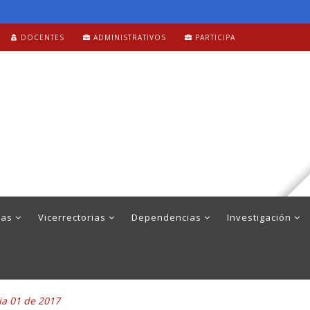
DOCENTES
ADMINISTRATIVOS
PARTICIPA
mas
Vicerrectorias
Dependencias
Investigación
ia 01 de 2017