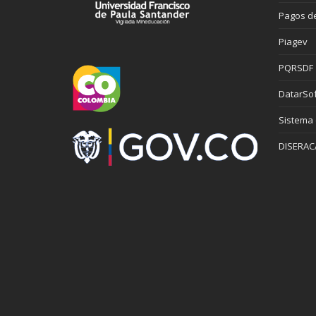
Pagos de
Piagev
PQRSDF
DatarSof
Sistema
DISERAC