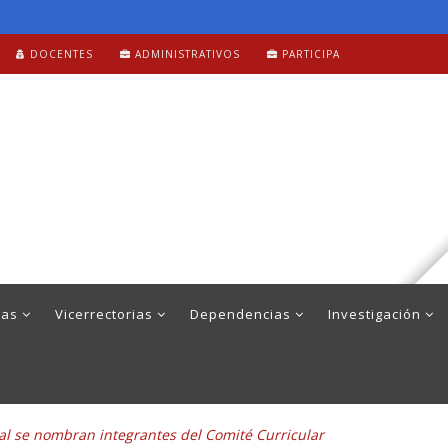
DOCENTES
ADMINISTRATIVOS
PARTICIPA
mas
Vicerrectorias
Dependencias
Investigación
ual se nombran integrantes del Comité Curricular