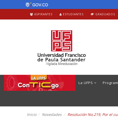
ASPIRANTES
ESTUDIANTES
GRADUADOS
La UFPS
Progra
Inicio
Novedades
Resolución No.219, Por el c