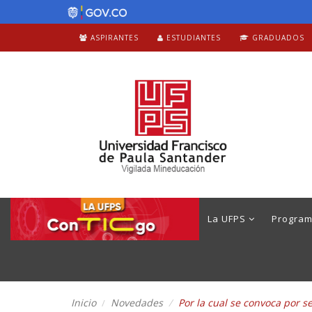
ASPIRANTES
ESTUDIANTES
GRADUADOS
La UFPS
Progra
Inicio
Novedades
Por la cual se convoca por s