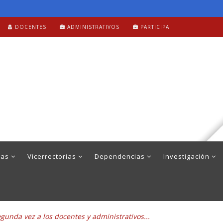
DOCENTES
ADMINISTRATIVOS
PARTICIPA
mas
Vicerrectorias
Dependencias
Investigación
egunda vez a los docentes y administrativos...