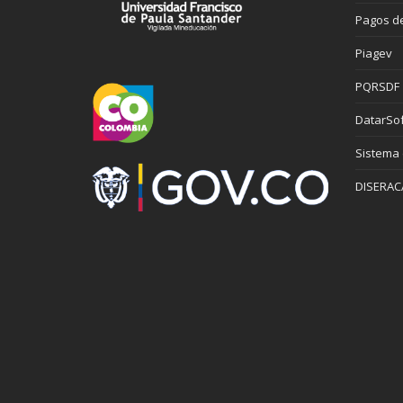
Pagos de
Piagev
PQRSDF
DatarSof
Sistema
DISERAC