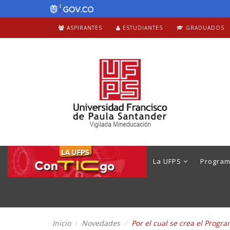
ASPIRANTES
ESTUDIANTES
GRADUADOS
La UFPS
Progra
Inicio
Novedades
Por el cual se crea el Pro