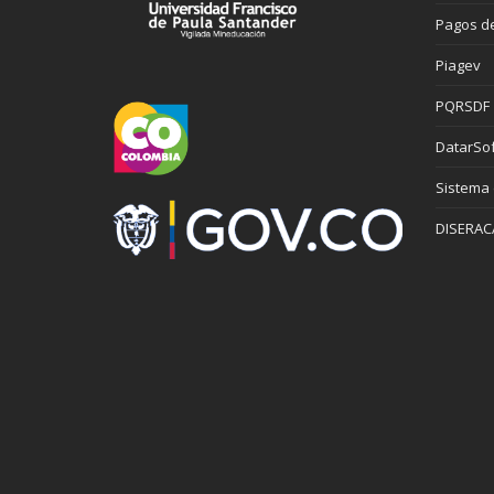
Pagos de
Piagev
PQRSDF
DatarSof
Sistema
DISERAC