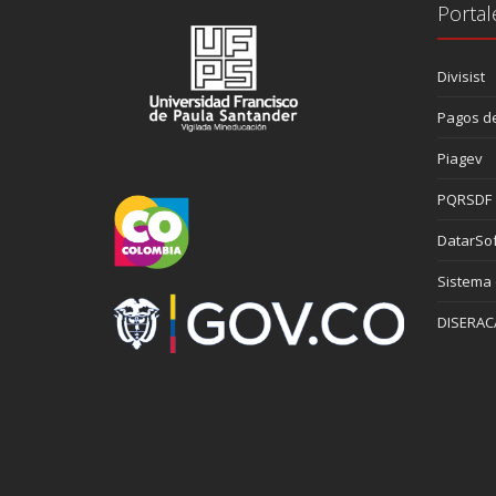
Portal
Divisist
Pagos de
Piagev
PQRSDF
DatarSof
Sistema
DISERAC