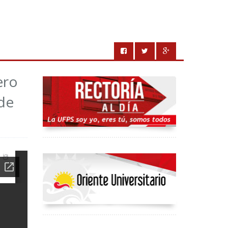
ero
 de