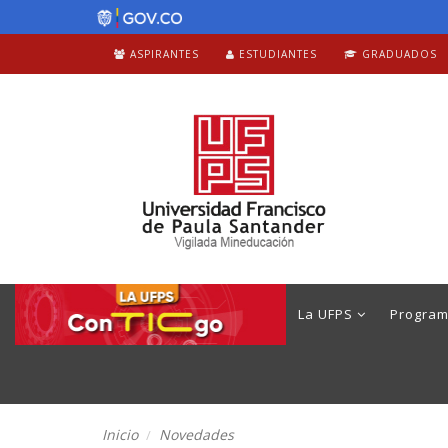
ASPIRANTES
ESTUDIANTES
GRADUADOS
La UFPS
Progra
Inicio
Novedades