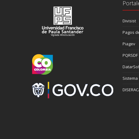
Portal
Divisist
Pagos de
Piagev
PQRSDF
DatarSof
Sistema
DISERAC