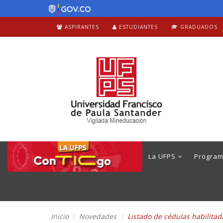
ASPIRANTES
ESTUDIANTES
GRADUADOS
La UFPS
Progra
Inicio
Novedades
Listado de cédulas habilita