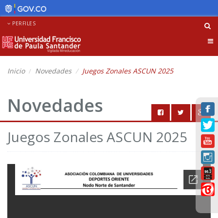
PERFILES
Tog
nav
Inicio
Novedades
Juegos Zonales ASCUN 2025
Novedades
Juegos Zonales ASCUN 2025