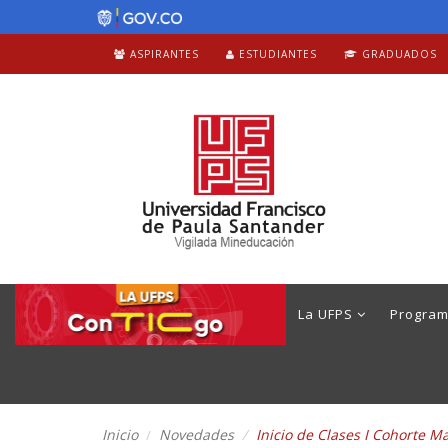
ASPIRANTES
ESTUDIANTES
GRADUADOS
La UFPS
Progra
Inicio
Novedades
Inicio de Clases I Cohorte M