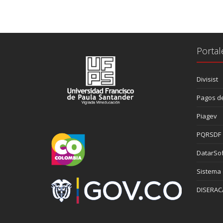
Portal
Divisist
Pagos de
Piagev
PQRSDF
DatarSof
Sistema
DISERAC