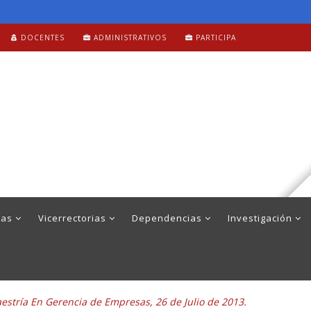
DOCENTES
ADMINISTRATIVOS
PARTICIPA
mas
Vicerrectorias
Dependencias
Investigación
aestría En Gerencia de Empresas, 26 de Julio de 2013.