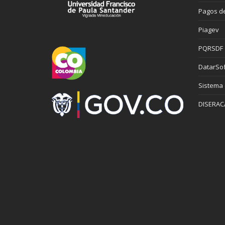
Pagos de
Piagev
PQRSDF
DatarSof
Sistema
DISERAC