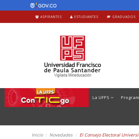
ASPIRANTES
ESTUDIANTES
GRADUADOS
La UFPS
Progra
Inicio
Novedades
El Consejo Electoral Univers