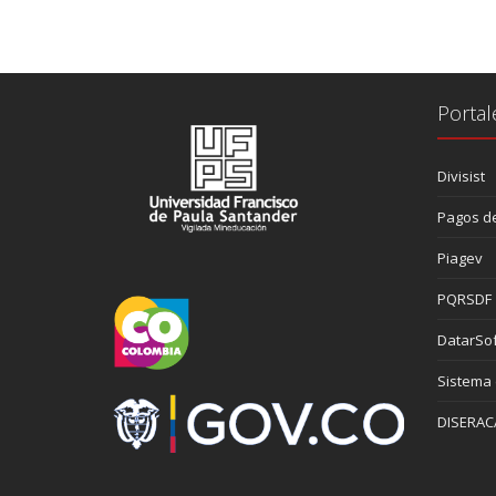
Portal
Divisist
Pagos de
Piagev
PQRSDF
DatarSof
Sistema
DISERAC