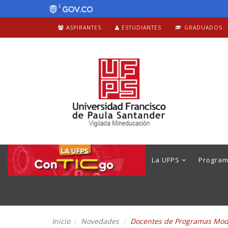
ASPIRANTES
ESTUDIANTES
GRADUADOS
La UFPS
Progra
Inicio
Novedades
Docentes de Programas Modal