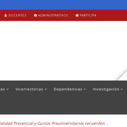
DOCENTES
ADMINISTRATIVOS
PARTICIPA
mas
Vicerrectorias
Dependencias
Investigación
idad Presencial y Cursos Preuniversitarios recuerden...