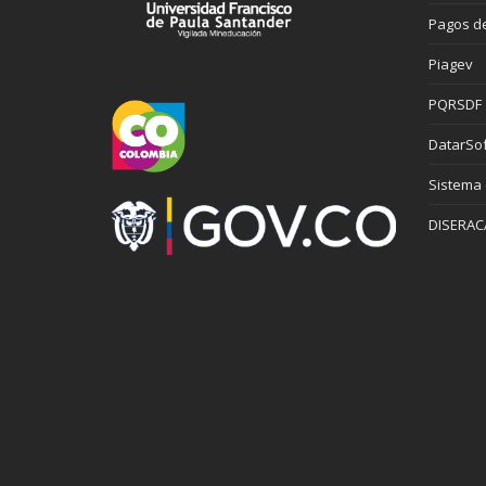
Pagos de
Piagev
PQRSDF
DatarSof
Sistema
DISERAC