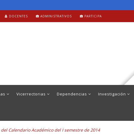
DOCENTES
ADMINISTRATIVOS
PARTICIPA
mas
Vicerrectorias
Dependencias
Investigación
 del Calendario Académico del I semestre de 2014