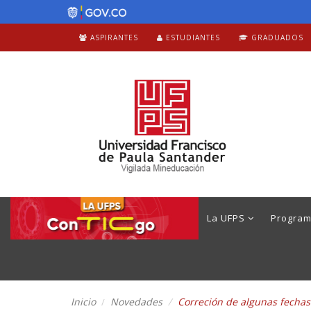
ASPIRANTES
ESTUDIANTES
GRADUADOS
La UFPS
Progra
Inicio
Novedades
Correción de algunas fechas