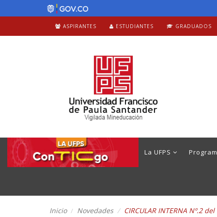
ASPIRANTES
ESTUDIANTES
GRADUADOS
La UFPS
Progra
Inicio
Novedades
CIRCULAR INTERNA Nº.2 d