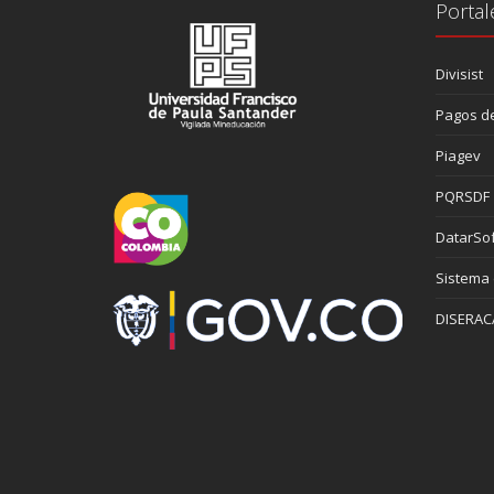
Portal
Divisist
Pagos de
Piagev
PQRSDF
DatarSof
Sistema
DISERAC