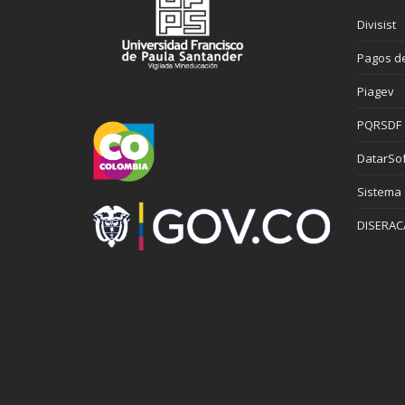
Divisist
Pagos de
Piagev
PQRSDF
DatarSof
Sistema
DISERAC