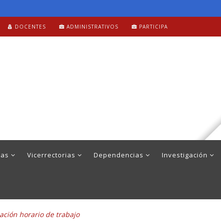
DOCENTES
ADMINISTRATIVOS
PARTICIPA
mas
Vicerrectorias
Dependencias
Investigación
mación horario de trabajo