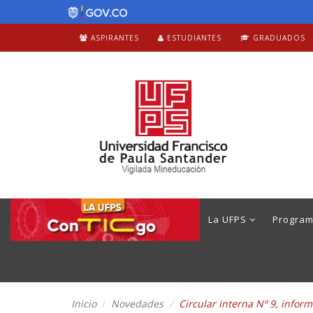
ASPIRANTES
ESTUDIANTES
GRADUADOS
La UFPS
Progra
Inicio
Novedades
Circular interna Nº 9, infor