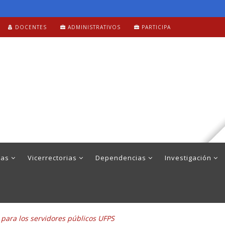
DOCENTES
ADMINISTRATIVOS
PARTICIPA
mas
Vicerrectorias
Dependencias
Investigación
 para los servidores públicos UFPS