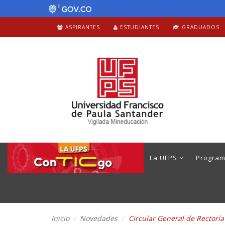
ASPIRANTES
ESTUDIANTES
GRADUADOS
La UFPS
Progra
Inicio
Novedades
Circular General de Rectoría