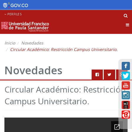
PERFILES
Tog
nav
Inicio
Novedades
Circular Académico: Restricción Campus Universitario.
Novedades
Circular Académico: Restricción
Campus Universitario.