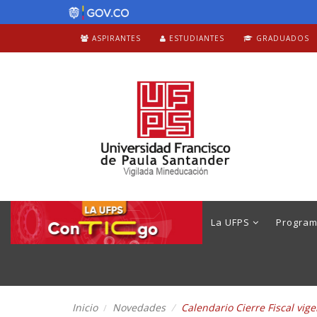
ASPIRANTES
ESTUDIANTES
GRADUADOS
La UFPS
Progra
Inicio
Novedades
Calendario Cierre Fiscal vig