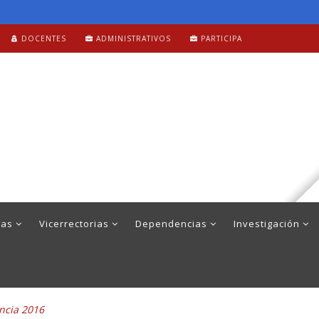
DOCENTES
ADMINISTRATIVOS
PARTICIPA
mas
Vicerrectorias
Dependencias
Investigación
encia 2016