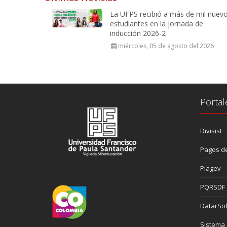
La UFPS recibió a más de mil nuev
estudiantes en la jornada de
inducción 2026-2
miércoles, 05 de agosto del 2026
Portal
Divisist
Pagos de
Piagev
PQRSDF
DatarSof
Sistema