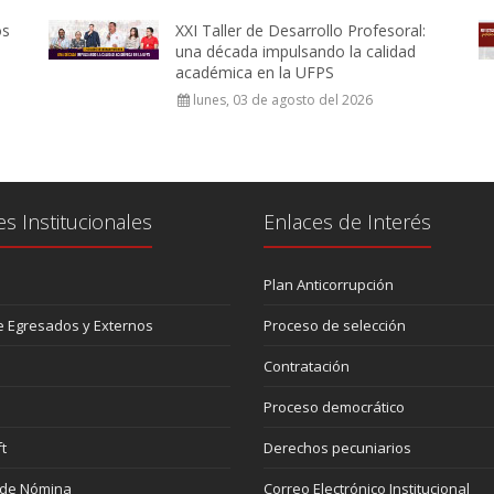
os
XXI Taller de Desarrollo Profesoral:
una década impulsando la calidad
académica en la UFPS
lunes, 03 de agosto del 2026
es Institucionales
Enlaces de Interés
Plan Anticorrupción
 Egresados y Externos
Proceso de selección
Contratación
Proceso democrático
t
Derechos pecuniarios
 de Nómina
Correo Electrónico Institucional