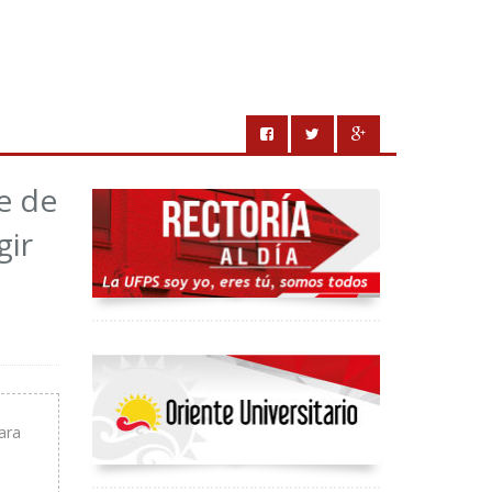
e de
gir
s
ara