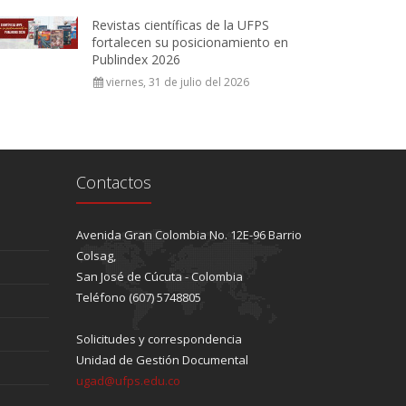
Revistas científicas de la UFPS
fortalecen su posicionamiento en
Publindex 2026
viernes, 31 de julio del 2026
Contactos
Avenida Gran Colombia No. 12E-96 Barrio
Colsag,
San José de Cúcuta - Colombia
Teléfono (607) 5748805
Solicitudes y correspondencia
Unidad de Gestión Documental
ugad@ufps.edu.co