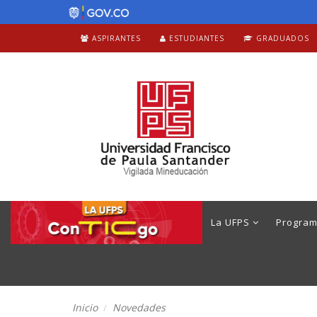
ASPIRANTES
ESTUDIANTES
GRADUADOS
La UFPS
Progra
Inicio
Novedades