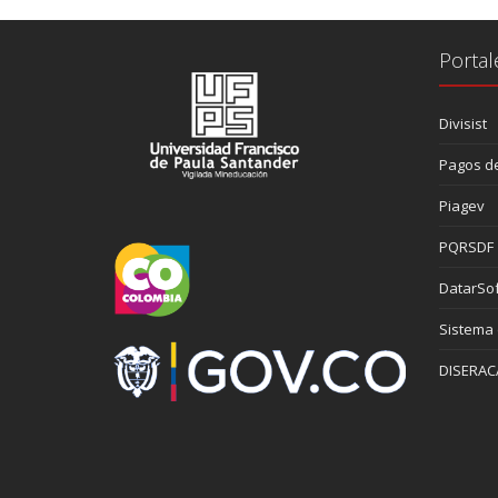
Portal
Divisist
Pagos de
Piagev
PQRSDF
DatarSof
Sistema
DISERAC