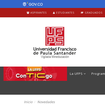
ASPIRANTES
ESTUDIANTES
GRADUADOS
La UFPS
Progra
Inicio
Novedades