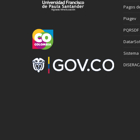
Pagos de
Piagev
PQRSDF
DatarSof
Sistema
DISERAC