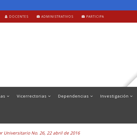
DOCENTES
ADMINISTRATIVOS
PARTICIPA
mas
Vicerrectorias
Dependencias
Investigación
 Universitario No. 26, 22 abril de 2016