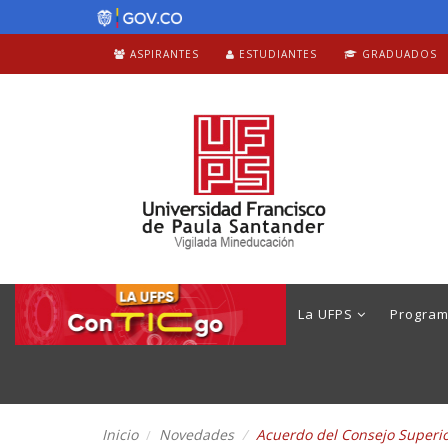
ASPIRANTES
ESTUDIANTES
GRADUADOS
La UFPS
Progra
Inicio
Novedades
Acuerdo del Consejo Superior