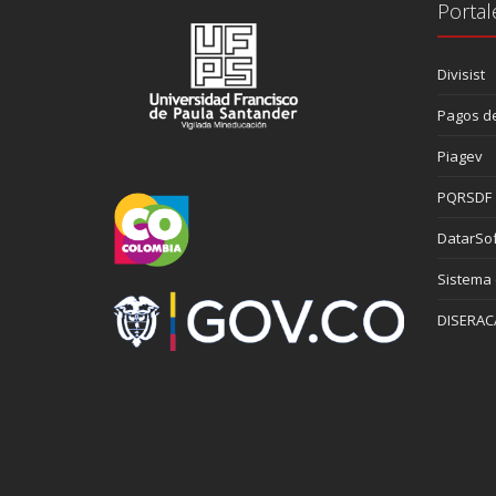
Portal
Divisist
Pagos de
Piagev
PQRSDF
DatarSof
Sistema
DISERAC