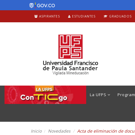
ASPIRANTES
ESTUDIANTES
GRADUADOS
La UFPS
Progra
Inicio
Novedades
Acta de eliminación de doc