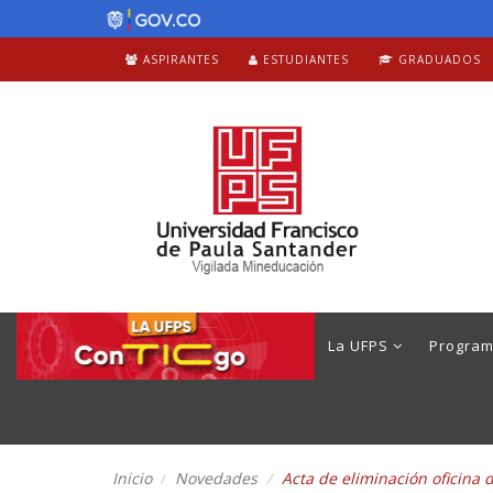
ASPIRANTES
ESTUDIANTES
GRADUADOS
La UFPS
Progra
Inicio
Novedades
Acta de eliminación oficina 