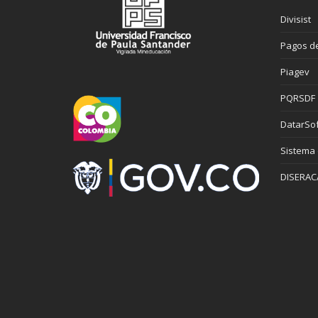
Divisist
Pagos de
Piagev
PQRSDF
DatarSof
Sistema
DISERAC