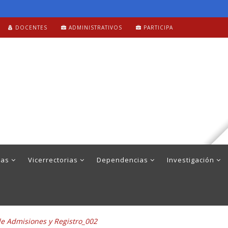
DOCENTES
ADMINISTRATIVOS
PARTICIPA
mas
Vicerrectorias
Dependencias
Investigación
de Admisiones y Registro_002