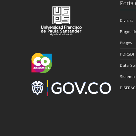
Portal
Divisist
Pagos de
Piagev
PQRSDF
DatarSof
Sistema
DISERAC