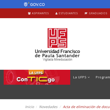
ASPIRANTES
ESTUDIANTES
GRADUADOS
La UFPS
Progra
Inicio
Novedades
Acta de eliminación de doc