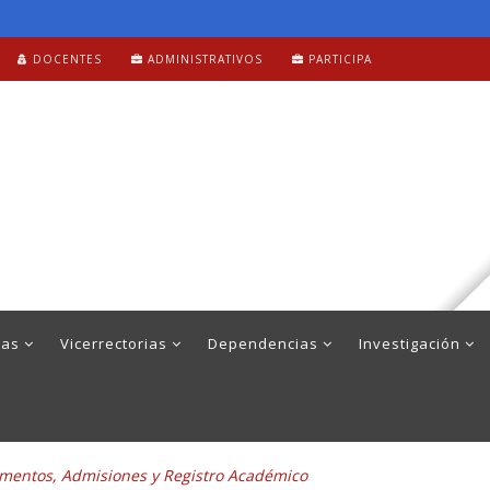
DOCENTES
ADMINISTRATIVOS
PARTICIPA
mas
Vicerrectorias
Dependencias
Investigación
umentos, Admisiones y Registro Académico