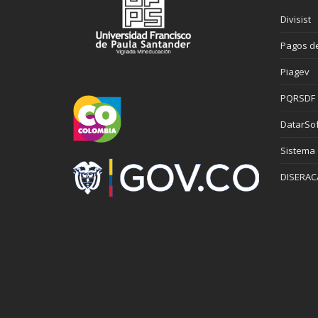
Divisist
Pagos de
Piagev
PQRSDF
DatarSof
Sistema
DISERAC