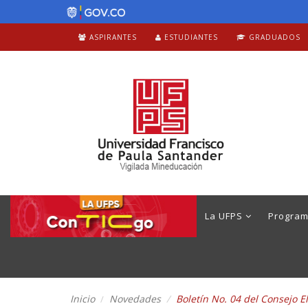
ASPIRANTES
ESTUDIANTES
GRADUADOS
La UFPS
Progra
Inicio
Novedades
Boletín No. 04 del Consejo El