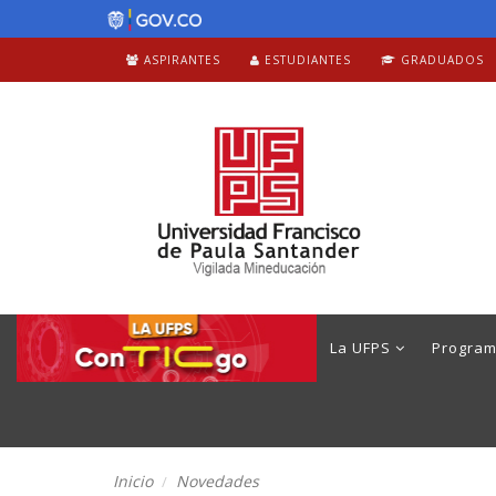
ASPIRANTES
ESTUDIANTES
GRADUADOS
La UFPS
Progra
Inicio
Novedades