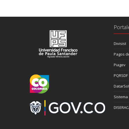
Portal
Divisist
Pagos de
Piagev
PQRSDF
DatarSof
Sistema
DISERAC