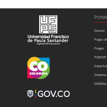
Portal
Divisist
Pagos de
Piagev
PQRSDF
DatarSof
Sistema
DISERAC