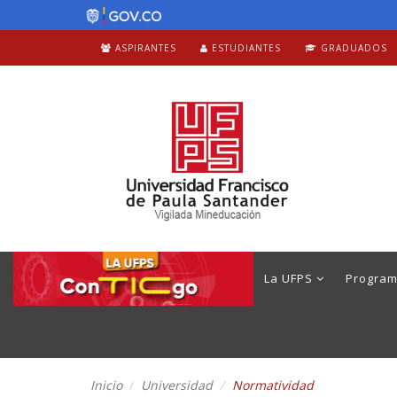
ASPIRANTES
ESTUDIANTES
GRADUADOS
La UFPS
Progra
Inicio
Universidad
Normatividad